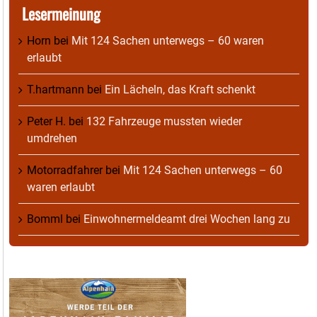
Lesermeinung
Horn
bei
Mit 124 Sachen unterwegs – 60 waren
erlaubt
T.hartmann
bei
Ein Lächeln, das Kraft schenkt
Peter H.
bei
132 Fahrzeuge mussten wieder
umdrehen
Motorradfahrer
bei
Mit 124 Sachen unterwegs – 60
waren erlaubt
Bomml
bei
Einwohnermeldeamt drei Wochen lang zu