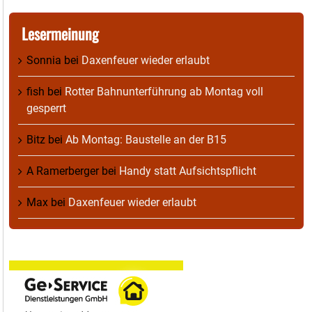
Lesermeinung
Sonnia
bei
Daxenfeuer wieder erlaubt
fish
bei
Rotter Bahnunterführung ab Montag voll
gesperrt
Bitz
bei
Ab Montag: Baustelle an der B15
A Ramerberger
bei
Handy statt Aufsichtspflicht
Max
bei
Daxenfeuer wieder erlaubt