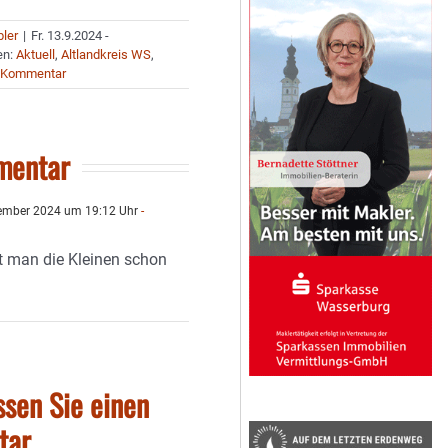
bler
|
Fr. 13.9.2024 -
en:
Aktuell
,
Altlandkreis WS
,
 Kommentar
mentar
ember 2024 um 19:12 Uhr
-
 man die Kleinen schon
ssen Sie einen
tar