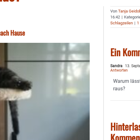
Von
Tanja Geido
16:42
|
Kategori
Schlagzeilen
|
1
 nach Hause
Ein Kom
Sandra
13. Sept
Antworten
Warum lässt
raus?
Hinterla
Kommen