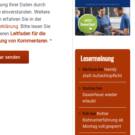
ung Ihrer Daten durch
 einverstanden. Weitere
 erfahren Sie in der
rklärung.
Bitte lesen Sie
seren
Leitfaden für die
hung von Kommentaren
.
*
Lesermeinung
Mufasa
bei
Handy
statt Aufsichtspflicht
Sonnia
bei
Daxenfeuer wieder
erlaubt
fish
bei
Rotter
Bahnunterführung ab
Montag voll gesperrt