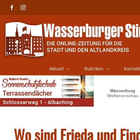
Skip
Facebook
Instagram
to
content
Aktuell
Rubriken
Kontakt
Wo sind Frieda und Fin