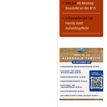
Bitz
bei
Ab Montag:
Baustelle an der B15
A Ramerberger
bei
Handy statt
Aufsichtspflicht