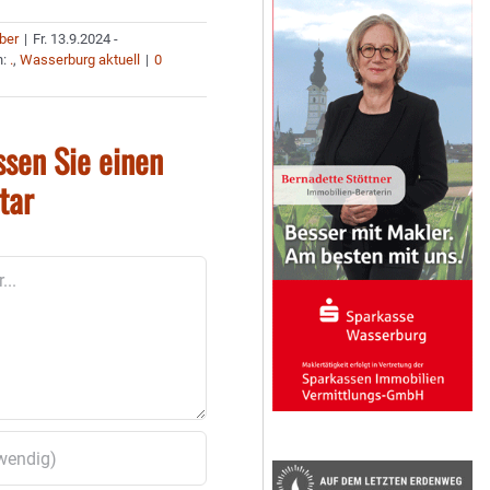
uber
|
Fr. 13.9.2024 -
n:
.
,
Wasserburg aktuell
|
0
ssen Sie einen
tar