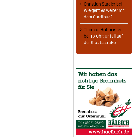
Christian Stadler
bei
Wie geht es weiter mit
dem Stadtbus?
Thomas Hofmeister
bei
13 Uhr: Unfall auf
der Staatsstraße