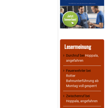
Lesermeinung
Durchruf
bei
Hoppala,
angefahren
Feuerwehrler
bei
Rotter
Bahnunterführung ab
Montag voll gesperrt
Zwischenruf
bei
Hoppala, angefahren