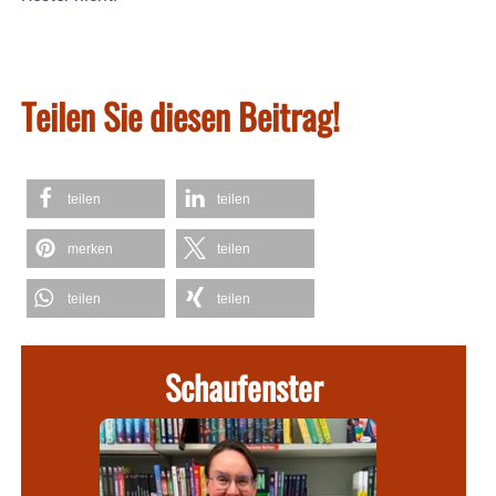
Teilen Sie diesen Beitrag!
teilen
teilen
merken
teilen
teilen
teilen
Schaufenster