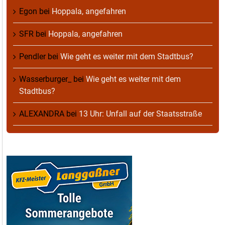
Egon
bei
Hoppala, angefahren
SFR
bei
Hoppala, angefahren
Pendler
bei
Wie geht es weiter mit dem Stadtbus?
Wasserburger_
bei
Wie geht es weiter mit dem
Stadtbus?
ALEXANDRA
bei
13 Uhr: Unfall auf der Staatsstraße