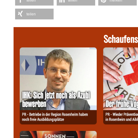
teilen
teilen
merken
teilen
Schaufens