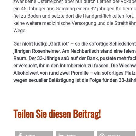
zwar keine Österreicher, aber nur durch Lernen der Vokabel
ein 45-Jähriger aus Garching einem 32-jährigen Kolbermo
fiel zu Boden und setzte dort die Handgreiflichkeiten for
keine weitere medizinische Versorgung und die Streithäh
Wege.
Gar nicht lustig: „Glatt rot“ – so die sofortige Schiedsri
jährigen Rosenheimer. Am Nachbartisch stand eine feier
Raum. Der 33-Jährige saß auf der Bank, pustete mehrfac
er versucht, ihr in den Intimbereich zu fassen. Die Wie
Alkoholwert von rund zwei Promille – ein sofortiges Plat
wegen sexueller Belästigung ist die Folge für den 33-Jähr
Teilen Sie diesen Beitrag!