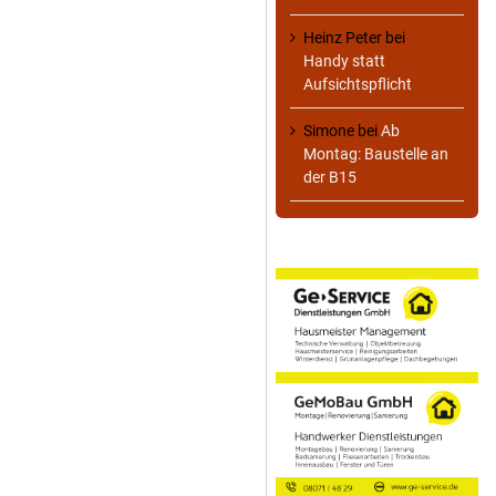
Heinz Peter
bei
Handy statt
Aufsichtspflicht
Simone
bei
Ab
Montag: Baustelle an
der B15