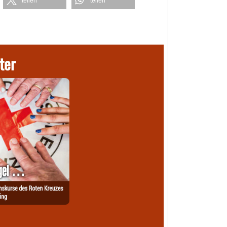
teilen
teilen
ter