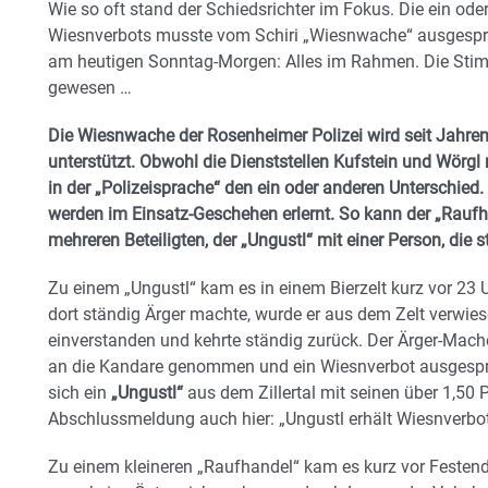
Wie so oft stand der Schiedsrichter im Fokus. Die ein ode
Wiesnverbots musste vom Schiri „Wiesnwache“ ausgesproc
am heutigen Sonntag-Morgen: Alles im Rahmen. Die Stimm
gewesen …
Die Wiesnwache der Rosenheimer Polizei wird seit Jahren
unterstützt. Obwohl die Dienststellen Kufstein und Wörgl n
in der „Polizeisprache“ den ein oder anderen Unterschied
werden im Einsatz-Geschehen erlernt. So kann der „Raufh
mehreren Beteiligten, der „Ungustl“ mit einer Person, die 
Zu einem „Ungustl“ kam es in einem Bierzelt kurz vor 23 U
dort ständig Ärger machte, wurde er aus dem Zelt verwies
einverstanden und kehrte ständig zurück. Der Ärger-Mac
an die Kandare genommen und ein Wiesnverbot ausgespr
sich ein
„Ungustl“
aus dem Zillertal mit seinen über 1,50 
Abschlussmeldung auch hier: „Ungustl erhält Wiesnverbo
Zu einem kleineren „Raufhandel“ kam es kurz vor Festende