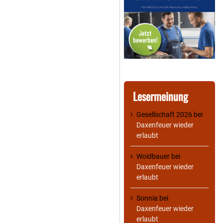
Lesermeinung
Gesellschaft 2026
bei
Daxenfeuer wieder
erlaubt
Woidbauer
bei
Daxenfeuer wieder
erlaubt
Sonnia
bei
Daxenfeuer wieder
erlaubt