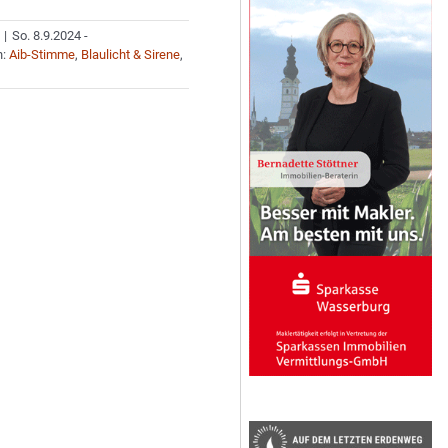
|
So. 8.9.2024 -
n:
Aib-Stimme
,
Blaulicht & Sirene
,