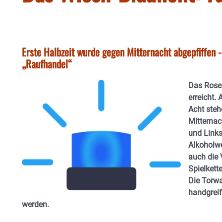
Erste Halbzeit wurde gegen Mitternacht abgepfiffen 
„Raufhandel“
Das Rosen
erreicht.
Acht steh
Mitternac
und Links
Alkoholwe
auch die 
Spielkett
Die Torwa
handgreif
werden.