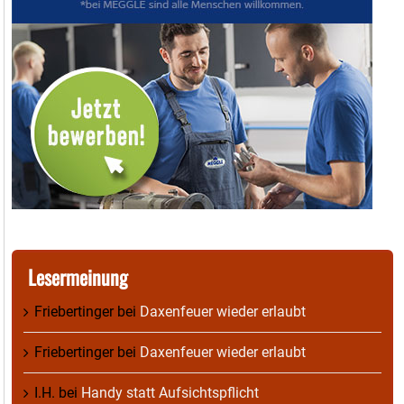
Lesermeinung
Friebertinger
bei
Daxenfeuer wieder erlaubt
Friebertinger
bei
Daxenfeuer wieder erlaubt
I.H.
bei
Handy statt Aufsichtspflicht