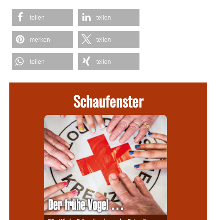
teilen
teilen
merken
teilen
teilen
teilen
Schaufenster