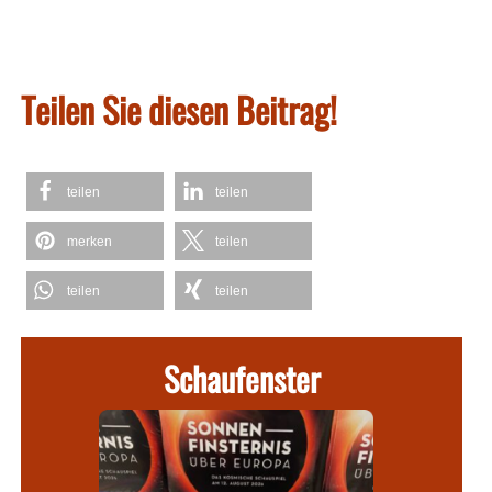
Teilen Sie diesen Beitrag!
teilen
teilen
merken
teilen
teilen
teilen
Schaufenster