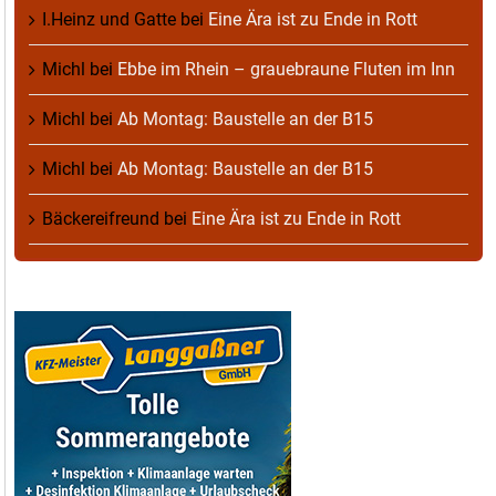
I.Heinz und Gatte
bei
Eine Ära ist zu Ende in Rott
Michl
bei
Ebbe im Rhein – grauebraune Fluten im Inn
Michl
bei
Ab Montag: Baustelle an der B15
Michl
bei
Ab Montag: Baustelle an der B15
Bäckereifreund
bei
Eine Ära ist zu Ende in Rott