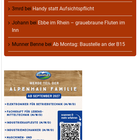
3mrd
bei
Handy statt Aufsichtspflicht
Johann
bei
Ebbe im Rhein – grauebraune Fluten im
Inn
Munner Benne
bei
Ab Montag: Baustelle an der B15