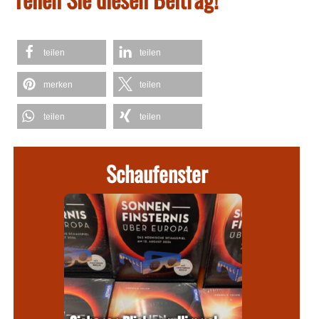
teilen
teilen
merken
teilen
teilen
teilen
Schaufenster