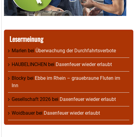
Lesermeinung
Marlen
bei
Überwachung der Durchfahrtsverbote
HAUBELINCHEN
bei
Daxenfeuer wieder erlaubt
Blocky
bei
Ebbe im Rhein – grauebraune Fluten im
Inn
Gesellschaft 2026
bei
Daxenfeuer wieder erlaubt
Woidbauer
bei
Daxenfeuer wieder erlaubt