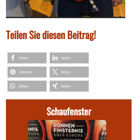
Teilen Sie diesen Beitrag!
teilen
teilen
merken
teilen
teilen
teilen
Schaufenster