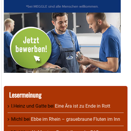
Lesermeinung
I.Heinz und Gatte
bei
Eine Ära ist zu Ende in Rott
Michl
bei
Ebbe im Rhein – grauebraune Fluten im Inn