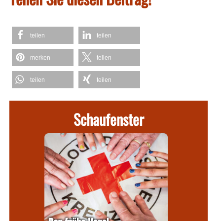
teilen
teilen
merken
teilen
teilen
teilen
Schaufenster