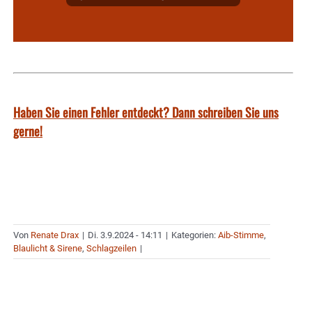
Haben Sie einen Fehler entdeckt? Dann schreiben Sie uns
gerne!
Von
Renate Drax
|
Di. 3.9.2024 - 14:11
|
Kategorien:
Aib-Stimme
,
Blaulicht & Sirene
,
Schlagzeilen
|