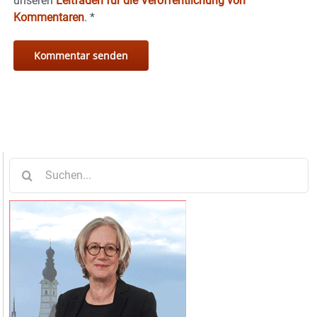
unseren
Leitfaden für die Veröffentlichung von
Kommentaren
.
*
Suche
nach: