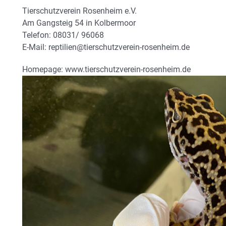
Tierschutzverein Rosenheim e.V.
Am Gangsteig 54 in Kolbermoor
Telefon: 08031/ 96068
E-Mail: reptilien@tierschutzverein-rosenheim.de
Homepage: www.tierschutzverein-rosenheim.de