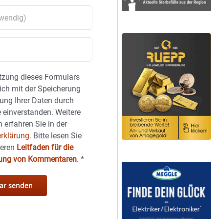
tzung dieses Formulars
sich mit der Speicherung
ung Ihrer Daten durch
 einverstanden. Weitere
 erfahren Sie in der
rklärung.
Bitte lesen Sie
seren
Leitfaden für die
hung von Kommentaren
.
*