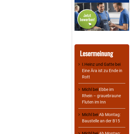
Lesermeinung
I.Heinz und Gatte
bei
Eine Ära ist zu Ende in
Rott
Michl
bei
Ebbe im
Rhein – grauebraune
Fluten im Inn
Michl
bei
Ab Montag:
Baustelle an der B15
Michl
bei
Ab Montag: