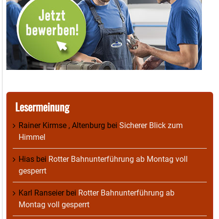
Lesermeinung
Rainer Kirmse , Altenburg
bei
Sicherer Blick zum
Himmel
Hias
bei
Rotter Bahnunterführung ab Montag voll
gesperrt
Karl Ranseier
bei
Rotter Bahnunterführung ab
Montag voll gesperrt