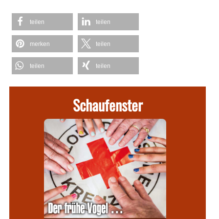
teilen
teilen
merken
teilen
teilen
teilen
Schaufenster