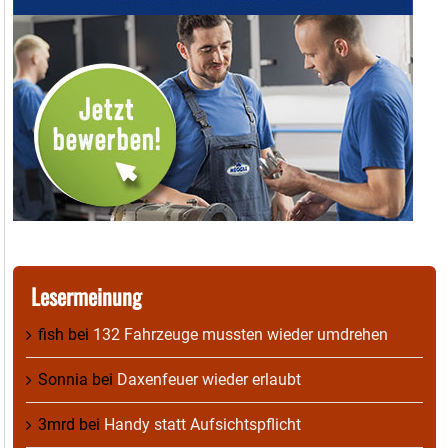
Lesermeinung
fish
bei
132 Fahrzeuge mussten wieder umdrehen
Sonnia
bei
Daxenfeuer wieder erlaubt
3mrd
bei
Handy statt Aufsichtspflicht