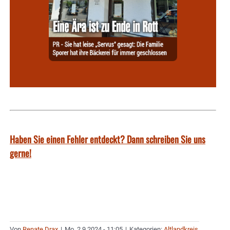
Haben Sie einen Fehler entdeckt? Dann schreiben Sie uns
gerne!
Von
Renate Drax
|
Mo. 2.9.2024 - 11:05
|
Kategorien:
Altlandkreis