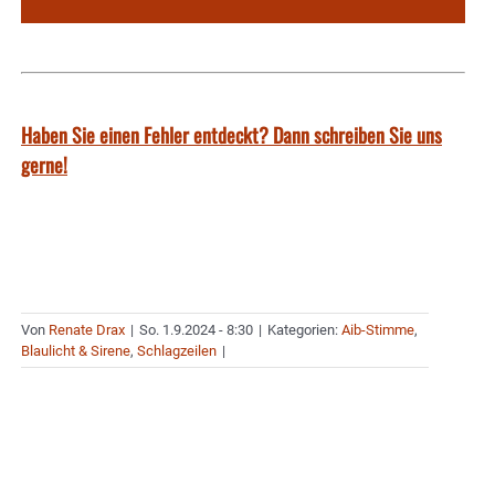
Haben Sie einen Fehler entdeckt? Dann schreiben Sie uns
gerne!
Von
Renate Drax
|
So. 1.9.2024 - 8:30
|
Kategorien:
Aib-Stimme
,
Blaulicht & Sirene
,
Schlagzeilen
|