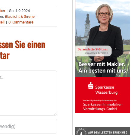
uber
|
So. 1.9.2024 -
en:
Blaulicht & Sirene
,
ell
|
0 Kommentare
ssen Sie einen
tar