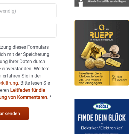
tzung dieses Formulars
sich mit der Speicherung
ung Ihrer Daten durch
 einverstanden. Weitere
 erfahren Sie in der
rklärung.
Bitte lesen Sie
seren
Leitfaden für die
hung von Kommentaren
.
*