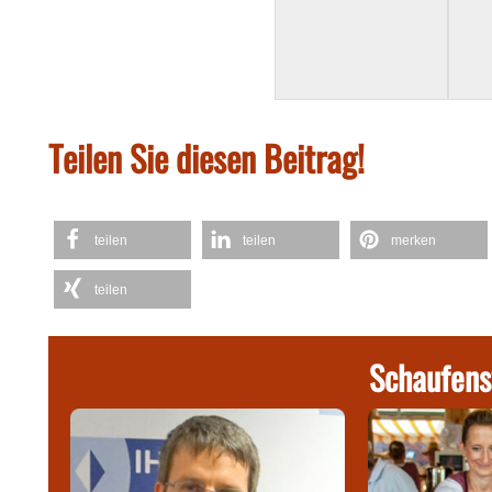
Teilen Sie diesen Beitrag!
teilen
teilen
merken
teilen
Schaufens