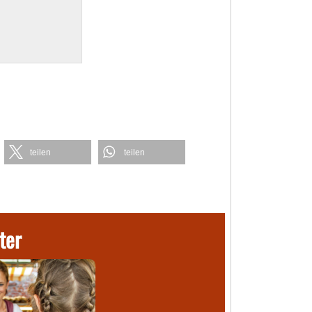
teilen
teilen
ter