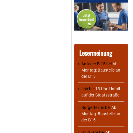
Lesermeinung
Anlieger B 15
bei
Ab
Montag: Baustelle an
der B15
fish
bei
13 Uhr: Unfall
auf der Staatsstraße
Burgerfelder
bei
Ab
Montag: Baustelle an
der B15
Hr. Gilera
bei
Ab