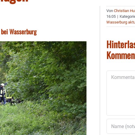
Von
Christian H
16:05
|
Kategori
Wasserburg aktu
 bei Wasserburg
Hinterla
Kommen
Kommentar