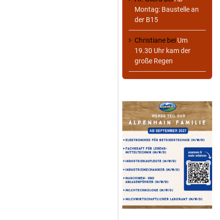
Montag: Baustelle an
der B15
Christiane
bei
Um
19.30 Uhr kam der
große Regen