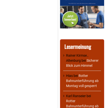
Lesermeinung
Rainer Kirmse ,
Altenburg
bei
Sicherer
Blick zum Himmel
Hias
bei
Rotter
Bahnunterführung ab
Montag voll gesperrt
Karl Ranseier
bei
Rotter
Bahnunterführung ab