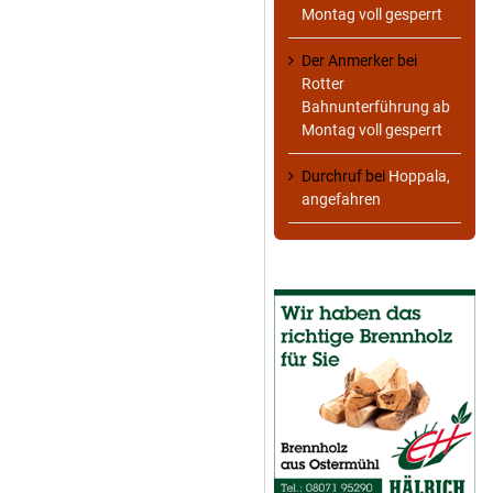
Montag voll gesperrt
Der Anmerker
bei
Rotter
Bahnunterführung ab
Montag voll gesperrt
Durchruf
bei
Hoppala,
angefahren