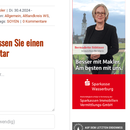
bler
|
Di. 30.4.2024 -
en:
Allgemein
,
Altlandkreis WS
,
ags:
SOYEN
|
0 Kommentare
ssen Sie einen
tar