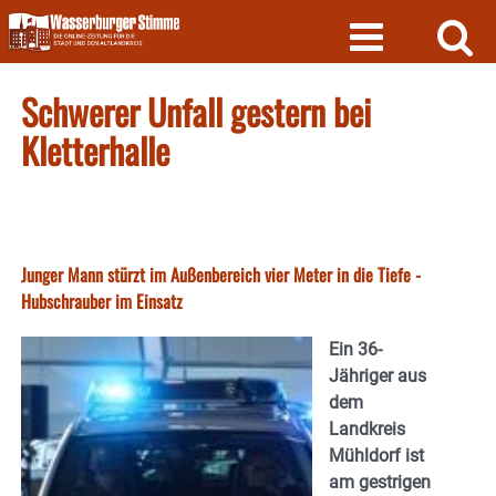
Skip
to
content
Schwerer Unfall gestern bei
Kletterhalle
Junger Mann stürzt im Außenbereich vier Meter in die Tiefe -
Hubschrauber im Einsatz
Ein 36-
Jähriger aus
dem
Landkreis
Mühldorf ist
am gestrigen