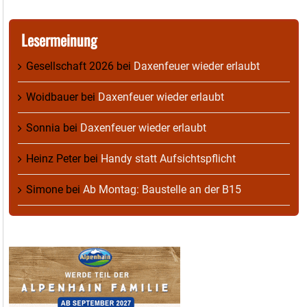
Lesermeinung
Gesellschaft 2026
bei
Daxenfeuer wieder erlaubt
Woidbauer
bei
Daxenfeuer wieder erlaubt
Sonnia
bei
Daxenfeuer wieder erlaubt
Heinz Peter
bei
Handy statt Aufsichtspflicht
Simone
bei
Ab Montag: Baustelle an der B15