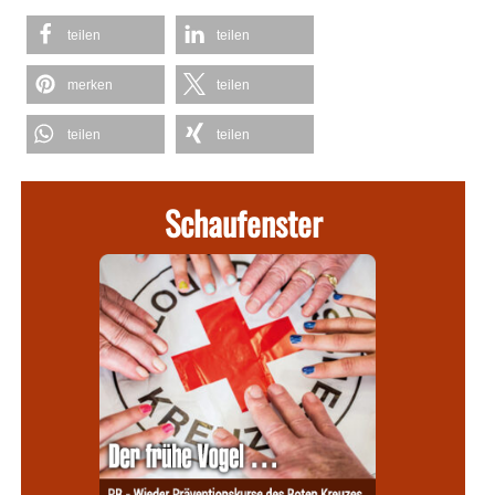
teilen
teilen
merken
teilen
teilen
teilen
Schaufenster