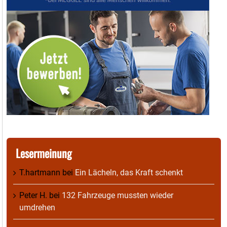
Lesermeinung
T.hartmann
bei
Ein Lächeln, das Kraft schenkt
Peter H.
bei
132 Fahrzeuge mussten wieder
umdrehen