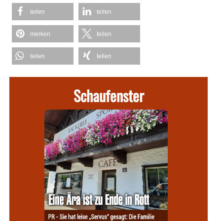
teilen
teilen
merken
teilen
teilen
teilen
Schaufenster