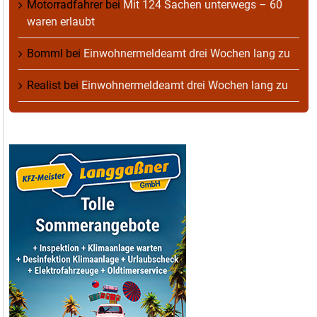
Motorradfahrer
bei
Mit 124 Sachen unterwegs – 60
waren erlaubt
Bomml
bei
Einwohnermeldeamt drei Wochen lang zu
Realist
bei
Einwohnermeldeamt drei Wochen lang zu