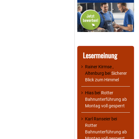
Lesermeinung
Rainer Kirmse ,
Altenburg
bei
Sicherer
Blick zum Himmel
Hias
bei
Rotter
Bahnunterführung ab
Montag voll gesperrt
Karl Ranseier
bei
Rotter
Bahnunterführung ab
Montag voll gesperrt