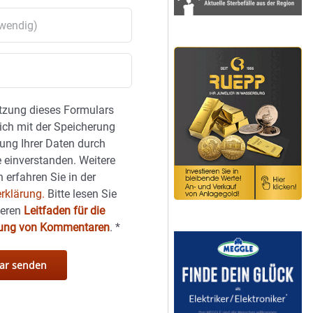
tzung dieses Formulars
sich mit der Speicherung
ung Ihrer Daten durch
 einverstanden. Weitere
 erfahren Sie in der
rklärung.
Bitte lesen Sie
seren
Leitfaden für die
hung von Kommentaren
.
*