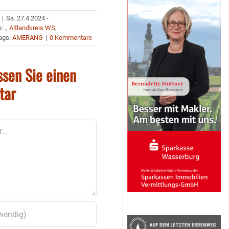
|
Sa. 27.4.2024 -
n:
.
,
Altlandkreis WS
,
ags:
AMERANG
|
0 Kommentare
ssen Sie einen
tar