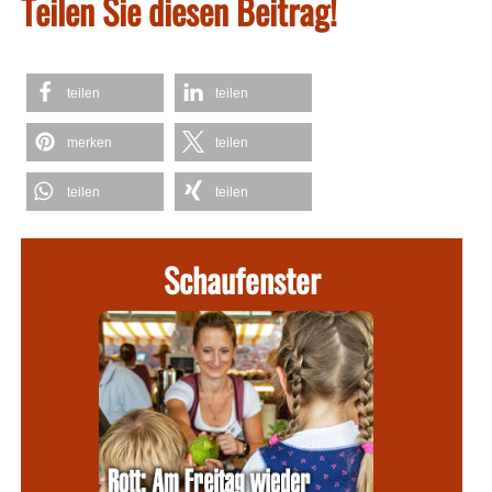
Teilen Sie diesen Beitrag!
teilen
teilen
merken
teilen
teilen
teilen
Schaufenster