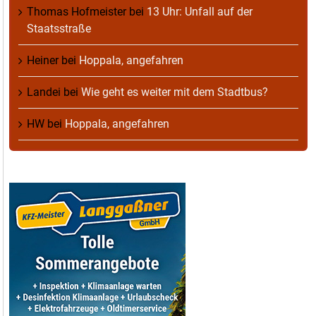
Thomas Hofmeister
bei
13 Uhr: Unfall auf der
Staatsstraße
Heiner
bei
Hoppala, angefahren
Landei
bei
Wie geht es weiter mit dem Stadtbus?
HW
bei
Hoppala, angefahren