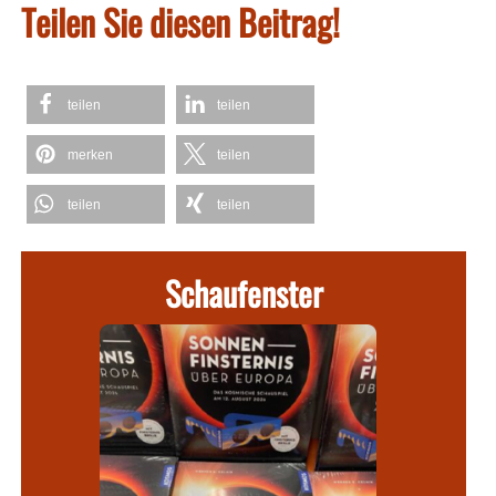
Teilen Sie diesen Beitrag!
teilen
teilen
merken
teilen
teilen
teilen
Schaufenster