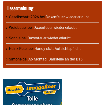
Lesermeinung
Gesellschaft 2026
bei
Daxenfeuer wieder erlaubt
Woidbauer
bei
Daxenfeuer wieder erlaubt
Sonnia
bei
Daxenfeuer wieder erlaubt
Heinz Peter
bei
Handy statt Aufsichtspflicht
Simone
bei
Ab Montag: Baustelle an der B15