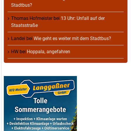
Stadtbus?
Thomas Hofmeister
bei
13 Uhr: Unfall auf der
Staatsstraße
Landei
bei
Wie geht es weiter mit dem Stadtbus?
HW
bei
Hoppala, angefahren