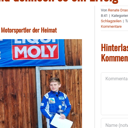
Von
Renate Drax
8:41
|
Kategorie
Schlagzeilen
|
T
Kommentare
 Motorsportler der Heimat
Hinterla
Kommen
Kommentar