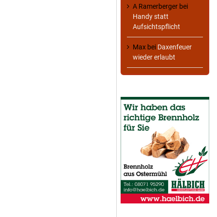
A Ramerberger
bei
Handy statt
Aufsichtspflicht
Max
bei
Daxenfeuer
wieder erlaubt