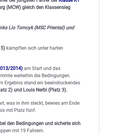
iner der jüngsten Fahrer der
Klasse K1
rg (MCW) gleich den Klassensieg
links Lio Tomcyk (MSC Priental) und
 5)
kämpften sich unter harten
2013/2014)
am Start und das
immte weiterhin die Bedingungen.
m Ergebnis stand ein beeindruckendes
atz 2) und Louis Nerbl (Platz 3).
rt, was in ihm steckt, bewies am Ende
s mit Platz fünf.
bel den Bedingungen und sicherte sich
uppen mit 19 Fahrern.