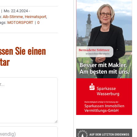
|
Mo. 22.4.2024 -
n:
Aib-Stimme
,
Heimatsport
,
ags:
MOTORSPORT
|
0
ssen Sie einen
tar