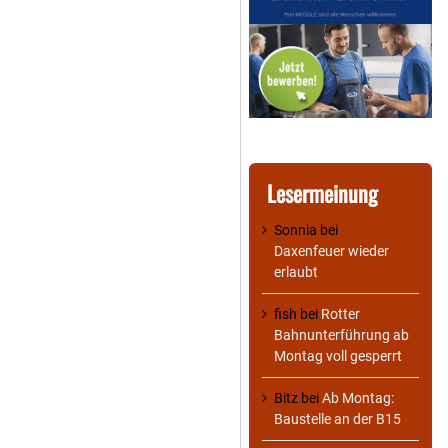
Lesermeinung
Sonnia
bei
Daxenfeuer wieder
erlaubt
fish
bei
Rotter
Bahnunterführung ab
Montag voll gesperrt
Bitz
bei
Ab Montag:
Baustelle an der B15