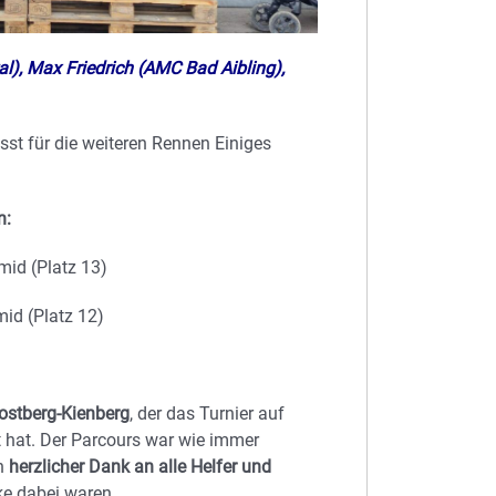
l), Max Friedrich (AMC Bad Aibling),
st für die weiteren Rennen Einiges
n:
mid (Platz 13)
mid (Platz 12)
rostberg-Kienberg
, der das Turnier auf
 hat. Der Parcours war wie immer
in
herzlicher Dank an alle Helfer und
ke dabei waren.