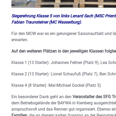
Siegerehrung Klasse 5 von links Lenard Sach (MSC Prienta
Fabian Traunsteiner (MC Wasserburg).
Für den MCW war es ein gelungener Saisonauftakt und läs
erwarten.
Auf den weiteren Plätzen in den jeweiligen Klassen folgte
Klasse 1 (13 Starter): Johannes Fellner (Platz 9), Lea Sch
Klasse 2 (13 Starter): Lionel Schaufuß (Platz 7), Ben Sch
Klasse 4 (8 Starter): Mal-Michael Gockel (Platz 5)
Ein besonderer Dank geht an den
Veranstalter des SFG T
dem Betriebsgelände der BAYWA in Kienberg ausgerichtet
anspruchsvoll und das Rennen gut organisiert. Ebenso e
Familien,
die an diesem kalten Sonntag an der Rennstrec