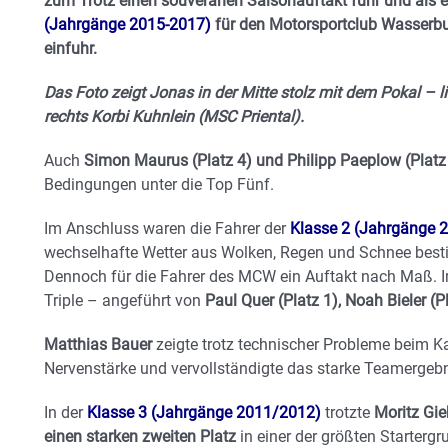
zum Trotz einen souveränen Saisonauftakt fuhr und als e
(Jahrgänge 2015-2017)
für den Motorsportclub Wasserbu
einfuhr.
Das Foto zeigt Jonas in der Mitte stolz mit dem Pokal – 
rechts Korbi Kuhnlein (MSC Priental).
Auch
Simon Maurus (Platz 4) und Philipp Paeplow (Platz
Bedingungen unter die Top Fünf.
Im Anschluss waren die Fahrer der
Klasse 2 (Jahrgänge 
wechselhafte Wetter aus Wolken, Regen und Schnee best
Dennoch für die Fahrer des MCW ein Auftakt nach Maß. I
Triple – angeführt von
Paul Quer (Platz 1), Noah Bieler (Pl
Matthias Bauer
zeigte trotz technischer Probleme beim Ka
Nervenstärke und vervollständigte das starke Teamergebni
In der
Klasse 3 (Jahrgänge 2011/2012)
trotzte
Moritz Gie
einen starken zweiten Platz
in einer der größten Startergr