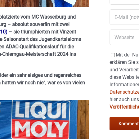
itplatzierte vom MC Wasserburg und
rg – absolut souverän mit zwei
010)
– sie triumphierten mit Vinzent
nte Saisonstart des Jugendkartslaloms
n ADAC-Qualifikationslauf für die
n-Chiemgau-Meisterschaft 2024 ins
Mit der Nu
erklären Sie 
und Verarbeit
er ein sehr eisiges und regenreiches
diese Website
hatten wir noch nie“, war es von vielen
Informationen
Datenschutze
hier auch un
Veröffentlic