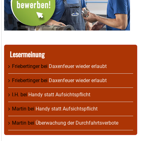
Lesermeinung
Friebertinger
bei
Daxenfeuer wieder erlaubt
Friebertinger
bei
Daxenfeuer wieder erlaubt
I.H.
bei
Handy statt Aufsichtspflicht
Martin
bei
Handy statt Aufsichtspflicht
Martin
bei
Überwachung der Durchfahrtsverbote