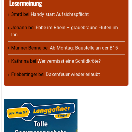
Lesermeinung
3mrd
bei
Handy statt Aufsichtspflicht
Johann
bei
Ebbe im Rhein – grauebraune Fluten im
Inn
Munner Benne
bei
Ab Montag: Baustelle an der B15
Kathrina
bei
Wer vermisst eine Schildkröte?
Friebertinger
bei
Daxenfeuer wieder erlaubt