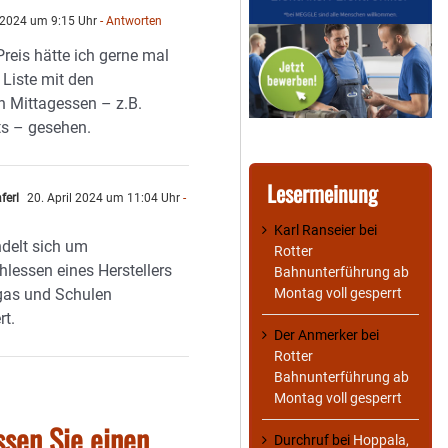
l 2024 um 9:15 Uhr
- Antworten
reis hätte ich gerne mal
 Liste mit den
 Mittagessen – z.B.
s – gesehen.
Lesermeinung
ferl
20. April 2024 um 11:04 Uhr
-
n
Karl Ranseier
bei
delt sich um
Rotter
hlessen eines Herstellers
Bahnunterführung ab
gas und Schulen
Montag voll gesperrt
rt.
Der Anmerker
bei
Rotter
Bahnunterführung ab
Montag voll gesperrt
ssen Sie einen
Durchruf
bei
Hoppala,