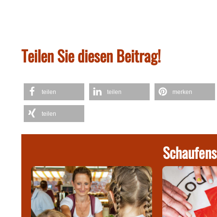
Teilen Sie diesen Beitrag!
teilen
teilen
merken
teilen
Schaufens