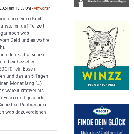
l 2024 um 13:53 Uhr
- Antworten
man doch einen Koch
anstellen auf Teilzeit.
ogar noch was
 vom Geld und es währe
ht.
uch den katholischen
n mit einbeziehen.
60€ für ein Essen
en und das an 5 Tagen
inen Monat lang (…)
as wäre lukrativer als
n-Essen und gesünder.
Sicherheit Rentner oder
sich was dazuverdienen