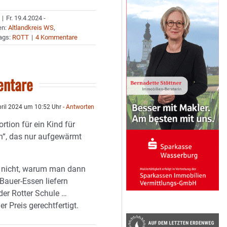
|
Fr. 19.4.2024 -
en:
Altlandkreis WS
,
ags:
ROTT
|
4 Kommentare
ntare
pril 2024 um 10:52 Uhr
- Antworten
ortion für ein Kind für
en“, das nur aufgewärmt
e nicht, warum man dann
 Bauer-Essen liefern
 der Rotter Schule …
r Preis gerechtfertigt.