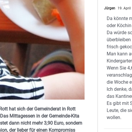
Jürgen
19. Apri
Da könnte 
oder Köchin 
Da würde s
überbleiben
frisch gekoc
Man kann a
Kindergarte
Wenn Sie 4,
veranschlag
die Woche e
Ich denke, d
das Kantine
Es gibt mit 
ott hat sich der Gemeinderat in Rott
Leute, die 
 Das Mittagessen in der Gemeinde-Kita
wollen.
tet dann nicht mehr 3,90 Euro, sondern
ion, der lieber für einen Kompromiss