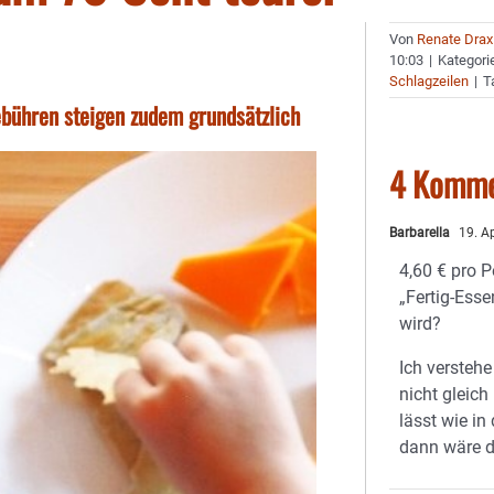
Von
Renate Drax
10:03
|
Kategori
Schlagzeilen
|
T
bühren steigen zudem grundsätzlich
4 Komme
Barbarella
19. A
4,60 € pro P
„Fertig-Ess
wird?
Ich versteh
nicht gleich
lässt wie in
dann wäre de