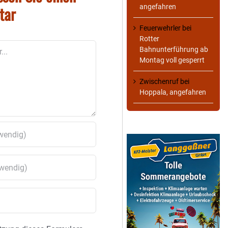
tar
angefahren
Feuerwehrler
bei
Rotter
Bahnunterführung ab
Montag voll gesperrt
Zwischenruf
bei
Hoppala, angefahren