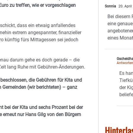
Euro zu treffen, wie er vorgeschlagen
Sonnia
20. Apri
Bei diesem P
eine genaue
chickt, dass ein etwaig anfallendes
angebotenen
nehin extrem angespannter, finanzieller
eines Monat
uro künftig fürs Mittagessen sei jedoch
Gscheidha
nau darum gehe es doch gerade – die
Antworte
 Zeit lang Ruhe mit Gebühren-Änderungen.
Es han
beschlossen, die Gebühren für Kita und
Tiefkü
n Gemeinden (wir berichteten) – ganz
der Ki
beliefe
t bei der Kita und sechs Prozent bei der
 erneut nur Hans Gilg von den Bürgern
Hinterla