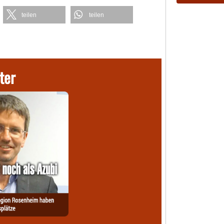
teilen
teilen
ter