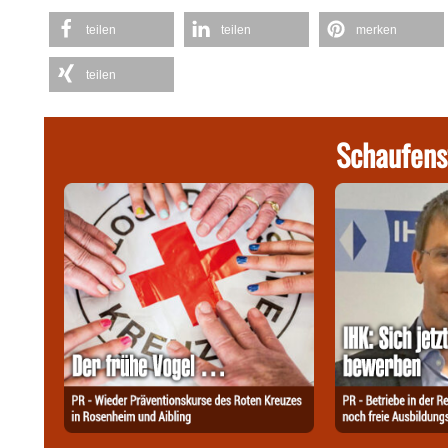
teilen
teilen
merken
teilen
Schaufens