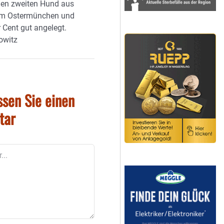
 den zweiten Hund aus
im Ostermünchen und
er Cent gut angelegt.
owitz
ssen Sie einen
tar