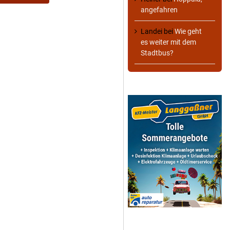
angefahren
Landei
bei
Wie geht
es weiter mit dem
Stadtbus?