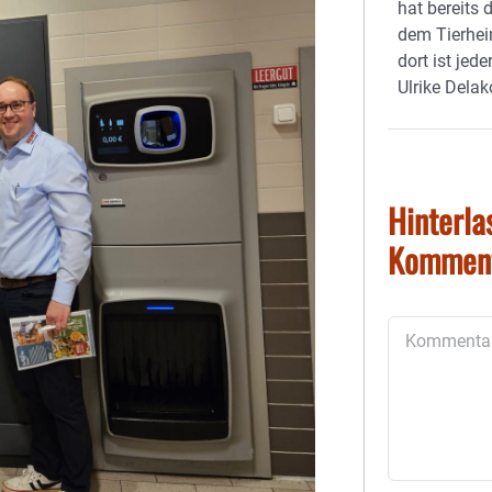
hat bereits
dem Tierhe
dort ist jed
Ulrike Delak
Hinterla
Kommen
Kommentar