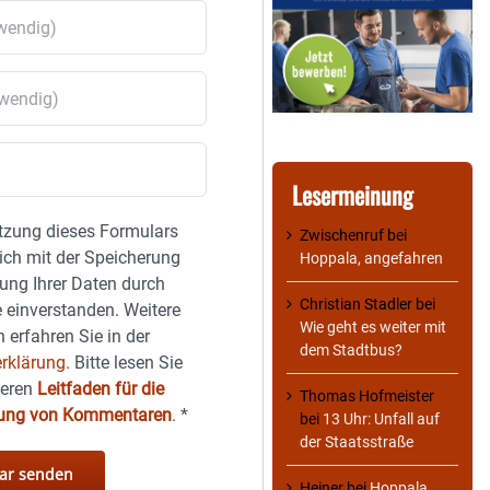
Lesermeinung
tzung dieses Formulars
Zwischenruf
bei
sich mit der Speicherung
Hoppala, angefahren
ung Ihrer Daten durch
Christian Stadler
bei
 einverstanden. Weitere
Wie geht es weiter mit
 erfahren Sie in der
dem Stadtbus?
rklärung.
Bitte lesen Sie
seren
Leitfaden für die
Thomas Hofmeister
hung von Kommentaren
.
*
bei
13 Uhr: Unfall auf
der Staatsstraße
Heiner
bei
Hoppala,