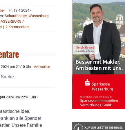
uber
|
Fr. 19.4.2024 -
en:
Schaufenster
,
Wasserburg
ASSERBURG /
N
|
2 Kommentare
ntare
l 2024 um 21:10 Uhr
- Antworten
 Sache.
pril 2024 um 22:41 Uhr
-
tastische Idee.
Dank an alle Spender
ttler. Unsere Familie