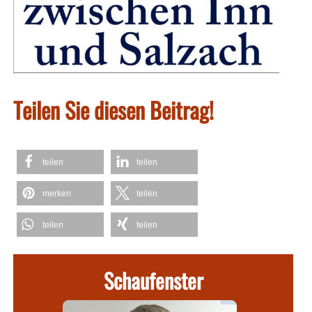
Teilen Sie diesen Beitrag!
teilen
teilen
merken
teilen
teilen
teilen
Schaufenster