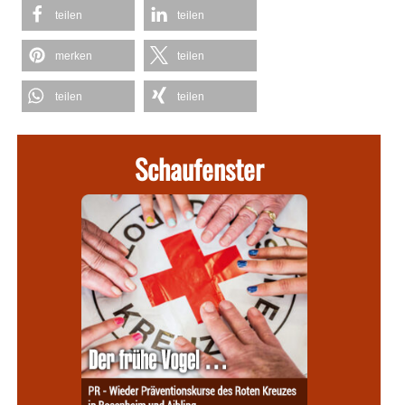
teilen
teilen
merken
teilen
teilen
teilen
Schaufenster