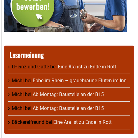
Lesermeinung
I.Heinz und Gatte
bei
Eine Ära ist zu Ende in Rott
Michl
bei
Ebbe im Rhein – grauebraune Fluten im Inn
Michl
bei
Ab Montag: Baustelle an der B15
Michl
bei
Ab Montag: Baustelle an der B15
Bäckereifreund
bei
Eine Ära ist zu Ende in Rott