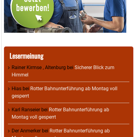
Lesermeinung
Rainer Kirmse , Altenburg
bei
Sicherer Blick zum
Himmel
Hias
bei
Rotter Bahnunterführung ab Montag voll
gesperrt
Karl Ranseier
bei
Rotter Bahnunterführung ab
Montag voll gesperrt
Der Anmerker
bei
Rotter Bahnunterführung ab