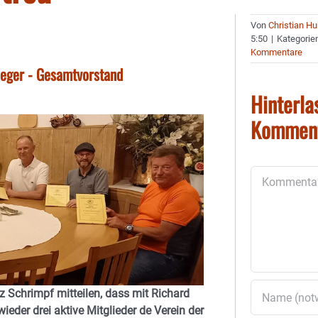
Von
Christian H
5:50
|
Kategorie
Kommentare
eger - Gesamtvorstand
Hinterla
Kommen
Kommentar
 Schrimpf mitteilen, dass mit Richard
der drei aktive Mitglieder de Verein der