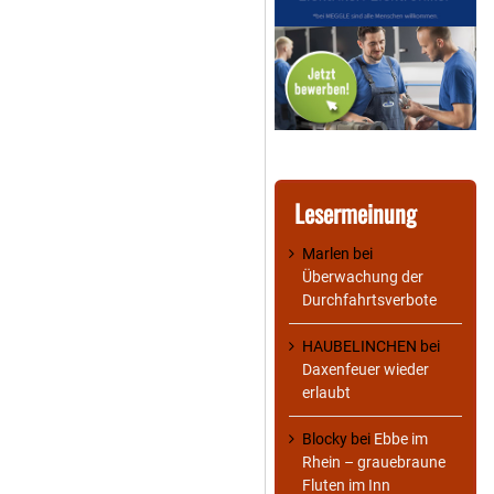
Lesermeinung
Marlen
bei
Überwachung der
Durchfahrtsverbote
HAUBELINCHEN
bei
Daxenfeuer wieder
erlaubt
Blocky
bei
Ebbe im
Rhein – grauebraune
Fluten im Inn