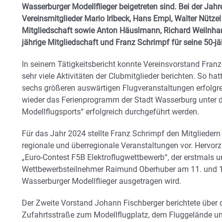
Wasserburger Modellflieger beigetreten sind. Bei der J
Vereinsmitglieder Mario Irlbeck, Hans Empl, Walter Nützel
Mitgliedschaft sowie Anton Häuslmann, Richard Weilnham
jährige Mitgliedschaft und Franz Schrimpf für seine 50-jä
In seinem Tätigkeitsbericht konnte Vereinsvorstand Fran
sehr viele Aktivitäten der Clubmitglieder berichten. So ha
sechs größeren auswärtigen Flugveranstaltungen erfolg
wieder das Ferienprogramm der Stadt Wasserburg unter 
Modellflugsports“ erfolgreich durchgeführt werden.
Für das Jahr 2024 stellte Franz Schrimpf den Mitglieder
regionale und überregionale Veranstaltungen vor. Hervorz
„Euro-Contest F5B Elektroflugwettbewerb“, der erstmals u
Wettbewerbsteilnehmer Raimund Oberhuber am 11. und 12
Wasserburger Modellflieger ausgetragen wird.
Der Zweite Vorstand Johann Fischberger berichtete über d
Zufahrtsstraße zum Modellflugplatz, dem Fluggelände un