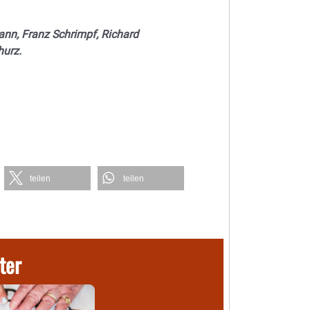
ann, Franz Schrimpf, Richard
hurz.
teilen
teilen
ter