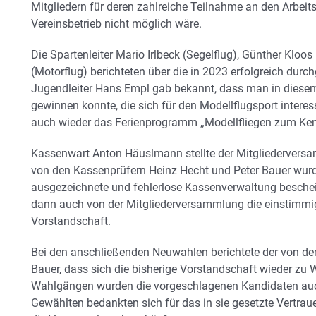
Mitgliedern für deren zahlreiche Teilnahme an den Arbeits
Vereinsbetrieb nicht möglich wäre.
Die Spartenleiter Mario Irlbeck (Segelflug), Günther Kloo
(Motorflug) berichteten über die in 2023 erfolgreich dur
Jugendleiter Hans Empl gab bekannt, dass man in diese
gewinnen konnte, die sich für den Modellflugsport intere
auch wieder das Ferienprogramm „Modellfliegen zum Ken
Kassenwart Anton Häuslmann stellte der Mitgliedervers
von den Kassenprüfern Heinz Hecht und Peter Bauer wurd
ausgezeichnete und fehlerlose Kassenverwaltung besche
dann auch von der Mitgliederversammlung die einstimmi
Vorstandschaft.
Bei den anschließenden Neuwahlen berichtete der von den
Bauer, dass sich die bisherige Vorstandschaft wieder zu 
Wahlgängen wurden die vorgeschlagenen Kandidaten auc
Gewählten bedankten sich für das in sie gesetzte Vertra