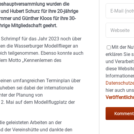
ahreshauptversammlung wurden die
 und Hubert Schurz für ihre 20-jährige
mer und Günther Kloos für ihre 30-
hrige Mitgliedschaft geehrt.
z Schrimpf für das Jahr 2023 noch über
tten die Wasserburger Modellflieger an
Mit der Nu
reich teilgenommen. Ebenso konnte auch
erklären Sie 
dem Motto „Kennenlernen des
und Verarbeit
diese Website
Informationen
n einen umfangreichen Terminplan über
Datenschutze
uheben sei dabei der internationale
hier auch un
nter der Planung von
Veröffentlic
. Mai auf dem Modellflugplatz der
ie geleisteten Arbeiten an der
d der Vereinshütte und dankte den