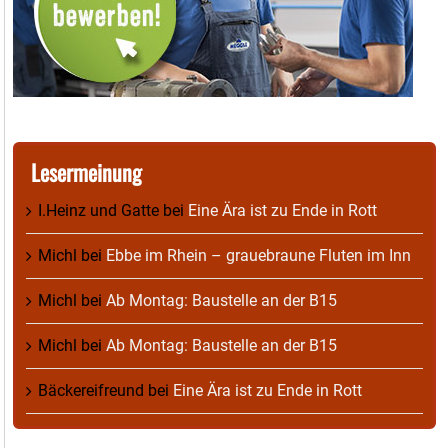
Lesermeinung
I.Heinz und Gatte
bei
Eine Ära ist zu Ende in Rott
Michl
bei
Ebbe im Rhein – grauebraune Fluten im Inn
Michl
bei
Ab Montag: Baustelle an der B15
Michl
bei
Ab Montag: Baustelle an der B15
Bäckereifreund
bei
Eine Ära ist zu Ende in Rott