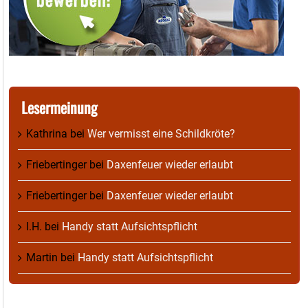
Lesermeinung
Kathrina
bei
Wer vermisst eine Schildkröte?
Friebertinger
bei
Daxenfeuer wieder erlaubt
Friebertinger
bei
Daxenfeuer wieder erlaubt
I.H.
bei
Handy statt Aufsichtspflicht
Martin
bei
Handy statt Aufsichtspflicht