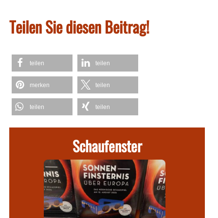
Teilen Sie diesen Beitrag!
teilen
teilen
merken
teilen
teilen
teilen
Schaufenster