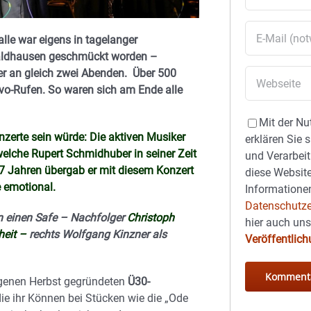
lle war eigens in tagelanger
aldhausen geschmückt worden –
her an gleich zwei Abenden. Über 500
vo-Rufen. So waren sich am Ende alle
Mit der Nu
Konzerte sein würde: Die aktiven Musiker
erklären Sie 
welche Rupert Schmidhuber in seiner Zeit
und Verarbeit
27 Jahren übergab er mit diesem Konzert
diese Website
e emotional.
Informationen
Datenschutze
n einen Safe – Nachfolger
Christoph
hier auch un
heit –
rechts Wolfgang Kinzner als
Veröffentlic
angenen Herbst gegründeten
Ü30-
die ihr Können bei Stücken wie die „Ode