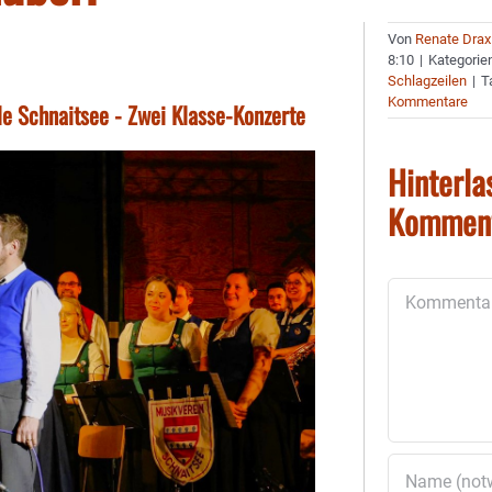
Von
Renate Drax
8:10
|
Kategorie
Schlagzeilen
|
T
Kommentare
le Schnaitsee - Zwei Klasse-Konzerte
Hinterla
Kommen
Kommentar