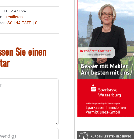
|
Fr. 12.4.2024 -
n:
.
,
Feuilleton
,
ags:
SCHNAITSEE
|
0
ssen Sie einen
tar