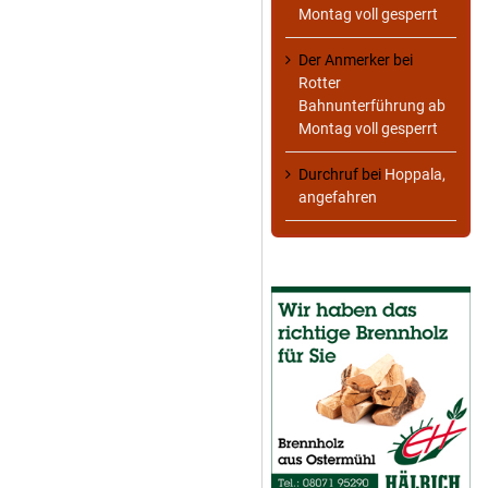
Montag voll gesperrt
Der Anmerker
bei
Rotter
Bahnunterführung ab
Montag voll gesperrt
Durchruf
bei
Hoppala,
angefahren