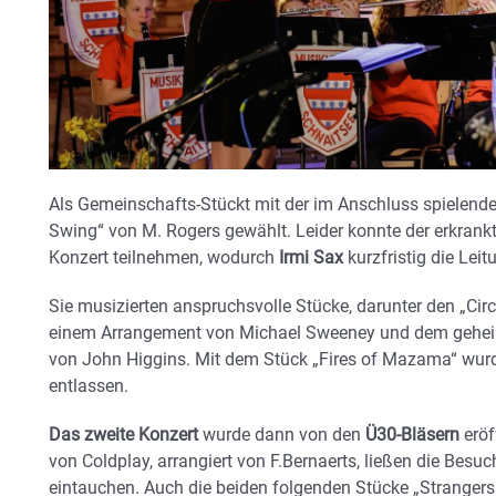
Als Gemeinschafts-Stückt mit der im Anschluss spielend
Swing“ von M. Rogers gewählt. Leider konnte der erkrank
Konzert teilnehmen, wodurch
Irmi Sax
kurzfristig die Lei
Sie musizierten anspruchsvolle Stücke, darunter den „Circ
einem Arrangement von Michael Sweeney und dem geheimn
von John Higgins. Mit dem Stück „Fires of Mazama“ wurd
entlassen.
Das zweite Konzert
wurde dann von den
Ü30-Bläsern
eröf
von Coldplay, arrangiert von F.Bernaerts, ließen die Bes
eintauchen. Auch die beiden folgenden Stücke „Strangers 