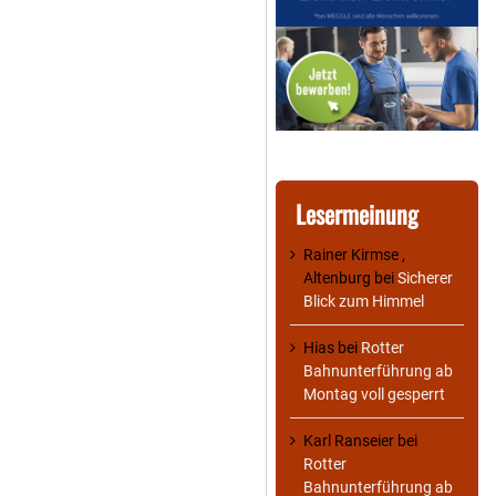
Lesermeinung
Rainer Kirmse ,
Altenburg
bei
Sicherer
Blick zum Himmel
Hias
bei
Rotter
Bahnunterführung ab
Montag voll gesperrt
Karl Ranseier
bei
Rotter
Bahnunterführung ab