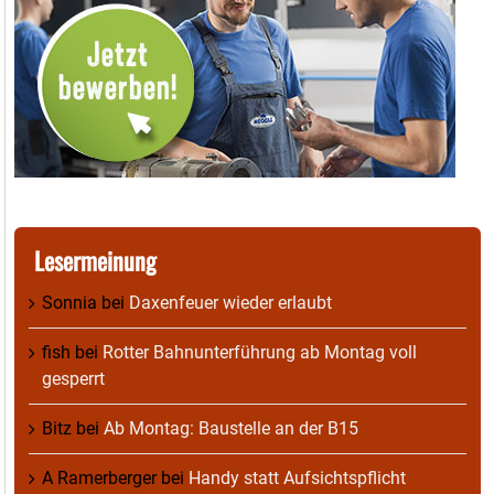
Lesermeinung
Sonnia
bei
Daxenfeuer wieder erlaubt
fish
bei
Rotter Bahnunterführung ab Montag voll
gesperrt
Bitz
bei
Ab Montag: Baustelle an der B15
A Ramerberger
bei
Handy statt Aufsichtspflicht