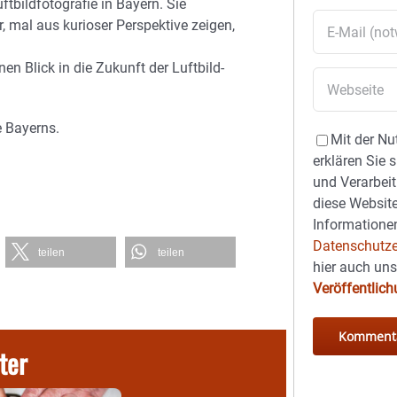
tbildfotografie in Bayern. Sie
r, mal aus kurioser Perspektive zeigen,
n Blick in die Zukunft der Luftbild-
e Bayerns.
Mit der Nu
erklären Sie 
und Verarbeit
diese Website
Informationen
Datenschutze
teilen
teilen
hier auch un
Veröffentlic
ter