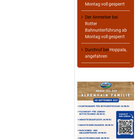
Montag voll gesperrt
Der Anmerker
bei
Rotter
Bahnunterführung ab
Montag voll gesperrt
Durchruf
bei
Hoppala,
angefahren