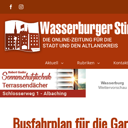
Skip
Facebook
Instagram
to
content
Aktuell
Rubriken
Kontakt
Busfahrplan für die Ga