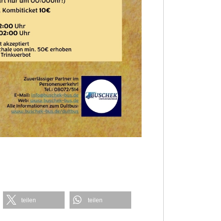
teilen
teilen