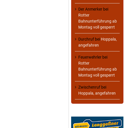
Der Anmerker
bei
Rotter
Bahnunterführung ab
Montag voll gesperrt
Durchruf
bei
Hoppala,
angefahren
Feuerwehrler
bei
Rotter
Bahnunterführung ab
Montag voll gesperrt
Zwischenruf
bei
Hoppala, angefahren