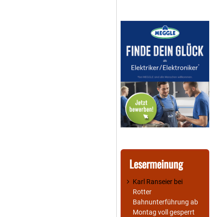
Lesermeinung
Karl Ranseier
bei
Rotter
Bahnunterführung ab
Montag voll gesperrt