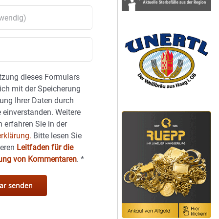
tzung dieses Formulars
sich mit der Speicherung
ung Ihrer Daten durch
 einverstanden. Weitere
 erfahren Sie in der
rklärung.
Bitte lesen Sie
seren
Leitfaden für die
hung von Kommentaren
.
*