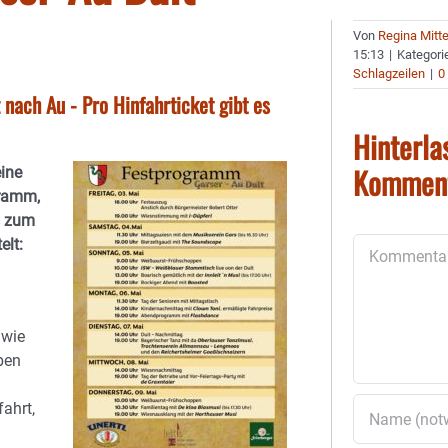
Von
Regina Mitt
15:13
|
Kategori
Schlagzeilen
|
0
 nach Au - Pro Hinfahrticket gibt es
Hinterla
Kommen
eine
gramm,
s zum
elt:
Kommentar
 wie
ben
ahrt,