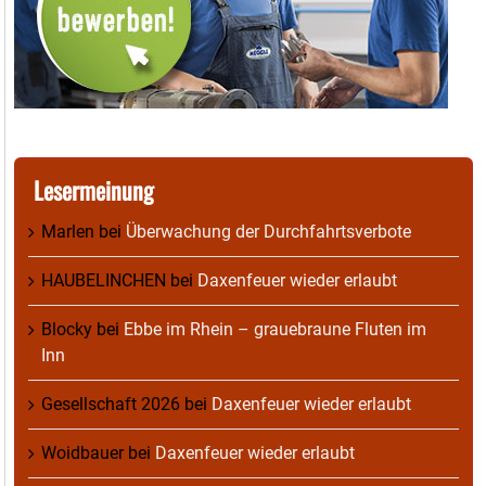
Lesermeinung
Marlen
bei
Überwachung der Durchfahrtsverbote
HAUBELINCHEN
bei
Daxenfeuer wieder erlaubt
Blocky
bei
Ebbe im Rhein – grauebraune Fluten im
Inn
Gesellschaft 2026
bei
Daxenfeuer wieder erlaubt
Woidbauer
bei
Daxenfeuer wieder erlaubt