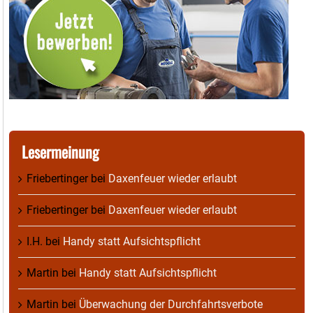
Lesermeinung
Friebertinger
bei
Daxenfeuer wieder erlaubt
Friebertinger
bei
Daxenfeuer wieder erlaubt
I.H.
bei
Handy statt Aufsichtspflicht
Martin
bei
Handy statt Aufsichtspflicht
Martin
bei
Überwachung der Durchfahrtsverbote