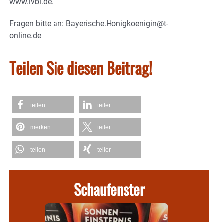
www.lvbi.de.
Fragen bitte an: Bayerische.Honigkoenigin@t-
online.de
Teilen Sie diesen Beitrag!
teilen
teilen
merken
teilen
teilen
teilen
Schaufenster