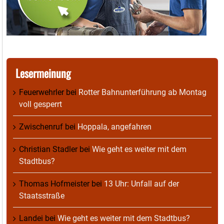
Lesermeinung
Feuerwehrler
bei
Rotter Bahnunterführung ab Montag
voll gesperrt
Zwischenruf
bei
Hoppala, angefahren
Christian Stadler
bei
Wie geht es weiter mit dem
Stadtbus?
Thomas Hofmeister
bei
13 Uhr: Unfall auf der
Staatsstraße
Landei
bei
Wie geht es weiter mit dem Stadtbus?