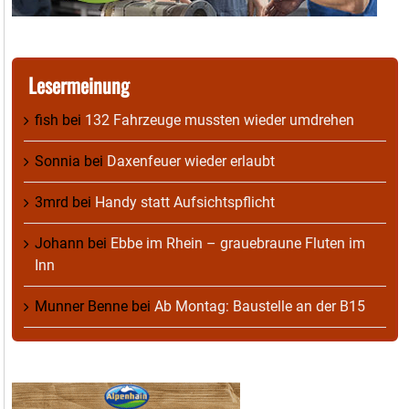
Lesermeinung
fish
bei
132 Fahrzeuge mussten wieder umdrehen
Sonnia
bei
Daxenfeuer wieder erlaubt
3mrd
bei
Handy statt Aufsichtspflicht
Johann
bei
Ebbe im Rhein – grauebraune Fluten im
Inn
Munner Benne
bei
Ab Montag: Baustelle an der B15