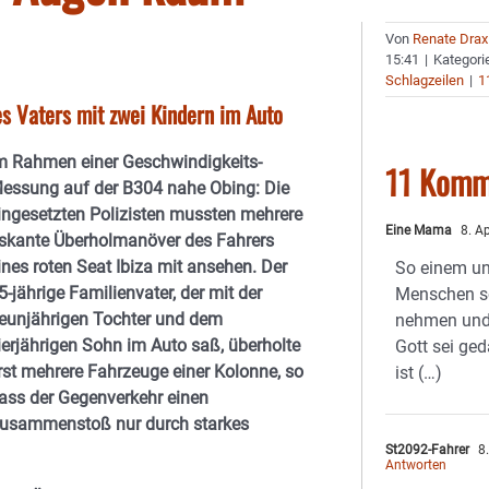
Von
Renate Drax
15:41
|
Kategori
Schlagzeilen
|
1
s Vaters mit zwei Kindern im Auto
m Rahmen einer Geschwindigkeits-
11 Komm
essung auf der B304 nahe Obing: Die
ingesetzten Polizisten mussten mehrere
Eine Mama
8. A
iskante Überholmanöver des Fahrers
ines roten Seat Ibiza mit ansehen. Der
So einem un
5-jährige Familienvater, der mit der
Menschen so
eunjährigen Tochter und dem
nehmen und 
ierjährigen Sohn im Auto saß, überholte
Gott sei ged
rst mehrere Fahrzeuge einer Kolonne, so
ist (…)
ass der Gegenverkehr einen
usammenstoß nur durch starkes
St2092-Fahrer
8.
Antworten