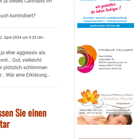
ar ja dieses Cannabis im
uch kontrolliert?
2. April 2024 um 9:25 Uhr
-
n
 ja eher aggressiv als
nnt… Gut, vielleicht
er plötzlich schlimmen
r… Wär eine Erklärung…
ssen Sie einen
tar