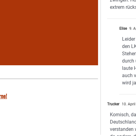
extrem rücks
Elise
9. A
Leider
den L
Stehen
durch 
laute 
auch v
wird ja
rne!
Trucker
10. Apri
Komisch, da
Deutschland
verstanden w