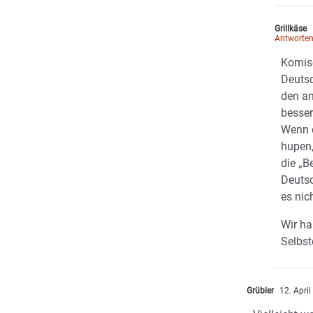
Grillkäse
Antworte
Komisc
Deuts
den an
besser
Wenn d
hupen,
die „B
Deutsc
es nic
Wir ha
Selbst
Grübler
12. Apri