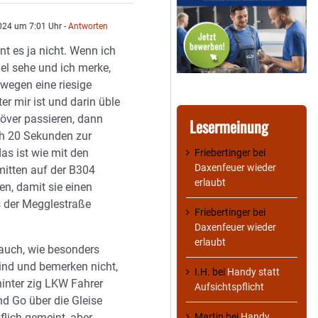
2024 um 7:01 Uhr
- Antworten
nt es ja nicht. Wenn ich
el sehe und ich merke,
wegen eine riesige
er mir ist und darin üble
ver passieren, dann
Lesermeinung
ch 20 Sekunden zur
das ist wie mit den
Friebertinger
bei
Daxenfeuer wieder
mitten auf der B304
erlaubt
en, damit sie einen
 der Megglestraße
Friebertinger
bei
Daxenfeuer wieder
erlaubt
auch, wie besonders
sind und bemerken nicht,
I.H.
bei
Handy statt
hinter zig LKW Fahrer
Aufsichtspflicht
d Go über die Gleise
Martin
bei
Handy
flich gemeint, aber