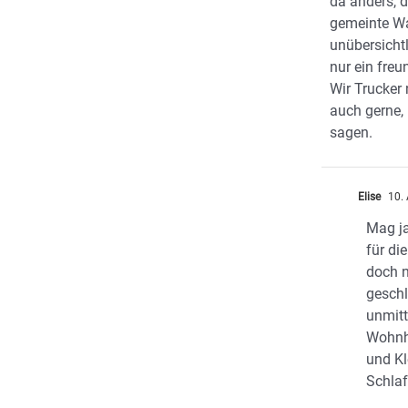
da anders, d
gemeinte W
unübersicht
nur ein freu
Wir Trucker
auch gerne,
sagen.
Elise
10. 
Mag ja
für di
doch n
geschl
unmitt
Wohnh
und Kl
Schla