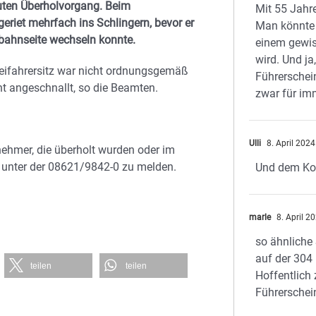
uten Überholvorgang. Beim
Mit 55 Jahr
eriet mehrfach ins Schlingern, bevor er
Man könnte
rbahnseite wechseln konnte.
einem gewis
wird. Und ja
Beifahrersitz war nicht ordnungsgemäß
Führersche
ht angeschnallt, so die Beamten.
zwar für im
Ulli
8. April 202
nehmer, die überholt wurden oder im
i unter der 08621/9842-0 zu melden.
Und dem Ko
marle
8. April 2
so ähnliche
auf der 304 
teilen
teilen
Hoffentlich
Führerschei