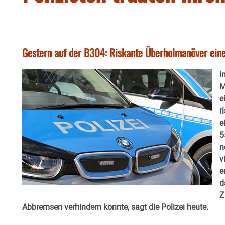
Gestern auf der B304: Riskante Überholmanöver eine
I
M
e
r
e
5
n
v
e
d
Z
Abbremsen verhindern konnte, sagt die Polizei heute.