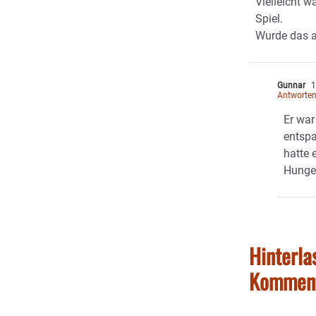
Vielleicht w
Spiel.
Wurde das a
Gunnar
1
Antworte
Er war
entspa
hatte 
Hunge
Hinterla
Kommen