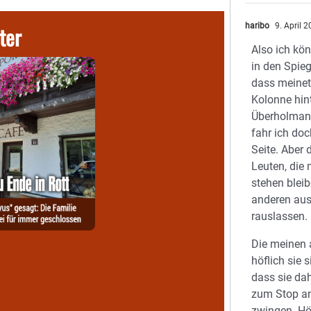
haribo
9. April 
ter
Also ich kön
in den Spieg
dass meinet
Kolonne hint
Überholmanö
fahr ich do
Seite. Aber 
Leuten, die 
stehen bleib
anderen aus
rauslassen.
Die meinen 
höflich sie 
dass sie da
zum Stop an
zwingen. Hö