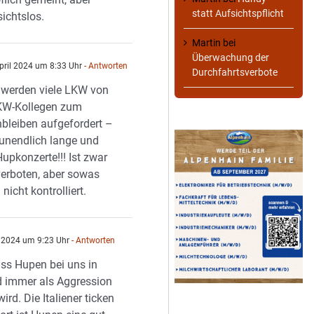
statt Aufsichtspflicht
ichtslos.
Martin
bei
Überwachung der
pril 2024 um 8:33 Uhr
- Antworten
Durchfahrtsverbote
 werden viele LKW von
KW-Kollegen zum
bleiben aufgefordert –
unendlich lange und
Hupkonzerte!!! Ist zwar
erboten, aber sowas
 nicht kontrolliert.
l 2024 um 9:23 Uhr
- Antworten
ss Hupen bei uns in
 immer als Aggression
ird. Die Italiener ticken