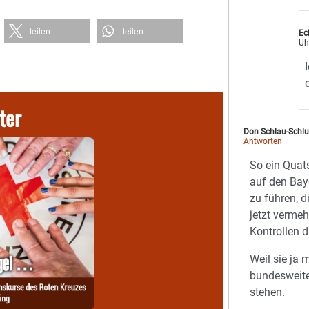
teilen
teilen
Ech
Uh
ter
Don Schlau-Schl
Antworten
So ein Quats
auf den Bay
zu führen, d
jetzt vermeh
Kontrollen 
Weil sie ja
bundesweite
stehen.