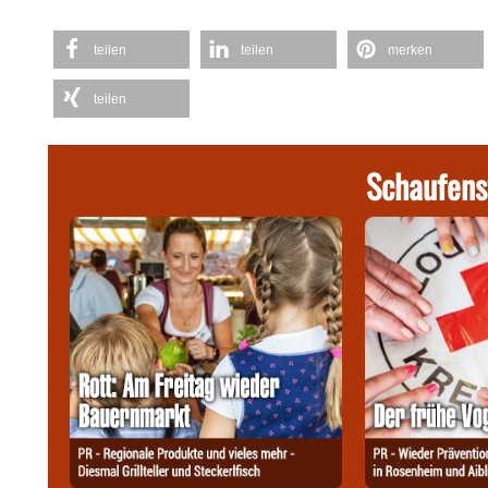
teilen
teilen
merken
teilen
Schaufens