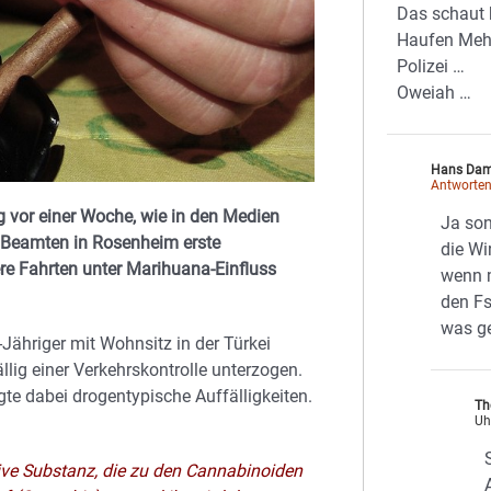
Das schaut 
Haufen Mehr
Polizei …
Oweiah …
Hans Da
Antworte
g vor einer Woche, wie in den Medien
Ja son
e Beamten in Rosenheim erste
die Wi
ere Fahrten unter Marihuana-Einfluss
wenn 
den Fs
was g
Jähriger mit Wohnsitz in der Türkei
lig einer Verkehrskontrolle unterzogen.
gte dabei drogentypische Auffälligkeiten.
Th
Uh
tive Substanz, die zu den Cannabinoiden