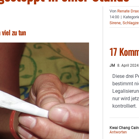
Von
Renate Drax
14:00
|
Kategori
Sirene
,
Schlagze
viel zu tun
17 Komm
JM
8. April 202
Diese drei 
bestimmt nic
Legalisieru
nur wird jet
kontrolliert.
Kwai Chang Cain
Antworten