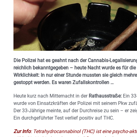
Die Polizei hat es geahnt nach der Cannabis-Legalisierun
reichlich bekanntgegeben – heute Nacht wurde es für di
Wirklichkeit: In nur einer Stunde mussten sie gleich mehr
gestoppt werden. Es waren Zufallskontrollen …
Heute kurz nach Mitternacht in der
Rathausstraße:
Ein 33-
wurde von Einsatzkräften der Polizei mit seinem Pkw zufäl
Der 33-Jährige meinte, auf der Durchreise zu sein – er zei
Ein durchgeführter Test verlief positiv auf THC.
Zur Info
: Tetrahydrocannabinol (THC) ist eine psycho-ak