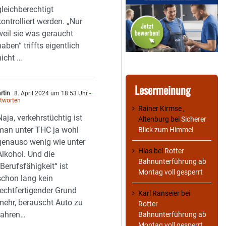
gleichberechtigt
kontrolliert werden. „Nur
weil sie was geraucht
haben“ triffts eigentlich
nicht …
Lesermeinung
rtin
8. April 2024 um 18:53 Uhr
-
tworten
Rainer Kirmse ,
Naja, verkehrstüchtig ist
Altenburg
bei
Sicherer
man unter THC ja wohl
Blick zum Himmel
genauso wenig wie unter
Hias
bei
Rotter
Alkohol. Und die
Bahnunterführung ab
„Berufsfähigkeit“ ist
Montag voll gesperrt
schon lang kein
rechtfertigender Grund
Karl Ranseier
bei
mehr, berauscht Auto zu
Rotter
fahren…
Bahnunterführung ab
Montag voll gesperrt