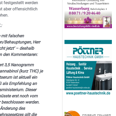
st festgestellt werden
st aber offensichtlich
ehen.
.:
 mit falschen
n/Behauptungen, Herr
cht jetzt‘ – deshalb
in den Kommentaren:
ert 3,5 Nanogramm
annabinol (kurz THC) je
utserum ist aktuell ein
als Empfehlung an
sministerium. Dieser
üsste erst noch vom
 beschlossen werden.
r Änderung des
hrsgesetzes gilt die