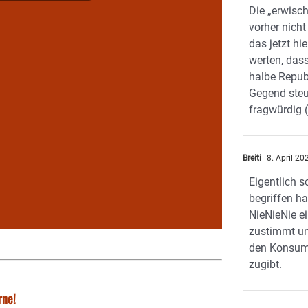
Die „erwisc
vorher nich
das jetzt hi
werten, dass
halbe Republ
Gegend steue
fragwürdig 
Breiti
8. April 2
Eigentlich so
begriffen h
NieNieNie e
zustimmt u
den Konsum 
zugibt.
rne!