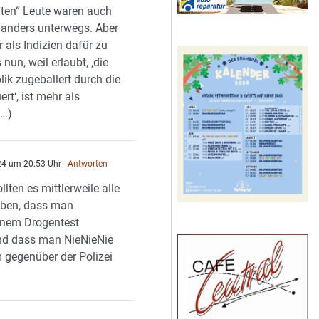
hten“ Leute waren auch
t anders unterwegs. Aber
er als Indizien dafür zu
 nun, weil erlaubt, ,die
ik zugeballert durch die
rt‘, ist mehr als
(…)
024 um 20:53 Uhr
- Antworten
llten es mittlerweile alle
aben, dass man
inem Drogentest
nd dass man NieNieNie
gegenüber der Polizei