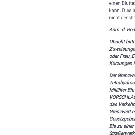
einen Blutte
kann. Dies i
nicht gesch
Anm. d. Red
Obacht bitte
Zuweisunge
oder Frau ‚E
Kürzungen 
Der Grenzw
Tetrahydroc
Milliliter Bl
VORSCHLAG 
das Verkehr
Grenzwert m
Gesetzgeber
Bis zu eine
Straßenverke