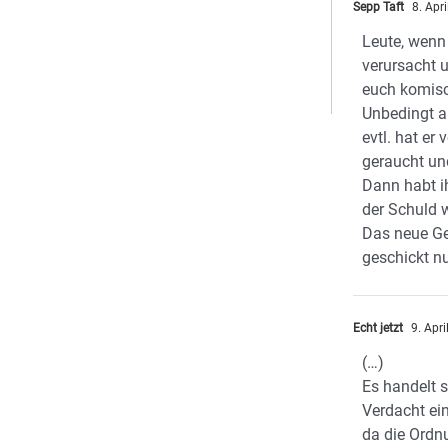
Sepp Taft
8. Apr
Leute, wenn 
verursacht 
euch komisc
Unbedingt a
evtl. hat er
geraucht und
Dann habt i
der Schuld 
Das neue G
geschickt n
Echt jetzt
9. Apr
(…)
Es handelt 
Verdacht ei
da die Ordn