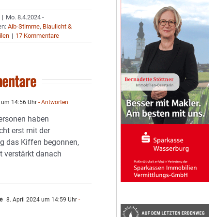
|
Mo. 8.4.2024 -
en:
Aib-Stimme
,
Blaulicht &
ilen
|
17 Kommentare
entare
4 um 14:56 Uhr
- Antworten
Personen haben
ht erst mit der
ng das Kiffen begonnen,
zt verstärkt danach
e
8. April 2024 um 14:59 Uhr
-