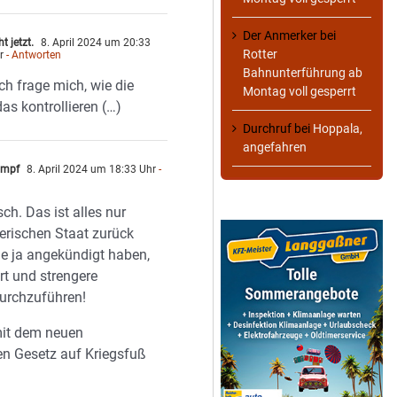
Der Anmerker
bei
t jetzt.
8. April 2024 um 20:33
Rotter
r
- Antworten
Bahnunterführung ab
Ich frage mich, wie die
Montag voll gesperrt
das kontrollieren (…)
Durchruf
bei
Hoppala,
angefahren
umpf
8. April 2024 um 18:33 Uhr
-
ch. Das ist alles nur
erischen Staat zurück
ie ja angekündigt haben,
rt und strengere
durchzuführen!
 mit dem neuen
n Gesetz auf Kriegsfuß