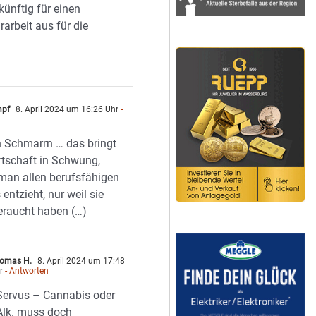
künftig für einen
arbeit aus für die
mpf
8. April 2024 um 16:26 Uhr
-
n
 Schmarrn … das bringt
rtschaft in Schwung,
man allen berufsfähigen
 entzieht, nur weil sie
eraucht haben (…)
omas H.
8. April 2024 um 17:48
r
- Antworten
Servus – Cannabis oder
Alk. muss doch