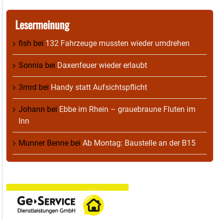
Lesermeinung
fish
bei
132 Fahrzeuge mussten wieder umdrehen
Sonnia
bei
Daxenfeuer wieder erlaubt
3mrd
bei
Handy statt Aufsichtspflicht
Johann
bei
Ebbe im Rhein – grauebraune Fluten im
Inn
Munner Benne
bei
Ab Montag: Baustelle an der B15